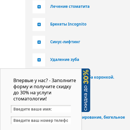
Лечение стоматита
Брекеты Incognito
Синус-лифтинг
Удаление зуба
Протезирование зуба коронкой.
Впервые у нас? - Заполните
Металлокер...
форму и получите скидку
до 30% на услуги
стоматологии!
Гигиена
Съемное протезирование, бюгельное
протез...