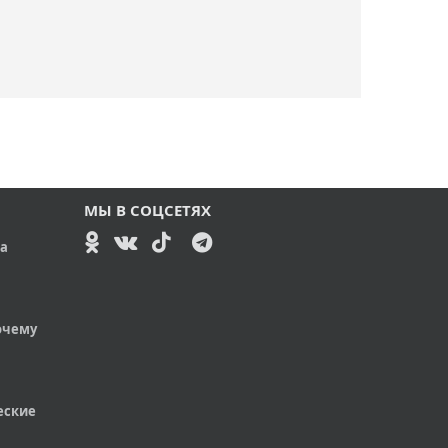
МЫ В СОЦСЕТЯХ
да
очему
еские