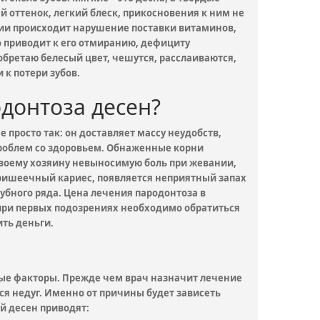
й оттенок, легкий блеск, прикосновения к ним не
ании происходит нарушение поставки витаминов,
о приводит к его отмиранию, дефициту
бретаю белесый цвет, чешутся, расслаиваются,
 к потери зубов.
донтоза десен?
 просто так: он доставляет массу неудобств,
проблем со здоровьем. Обнаженные корни
воему хозяину невыносимую боль при жевании,
ришеечный кариес, появляется неприятный запах
убного ряда. Цена лечения пародонтоза в
 при первых подозрениях необходимо обратиться
ить деньги.
ые факторы. Прежде чем врач назначит лечение
ся недуг. Именно от причины будет зависеть
й десен приводят: