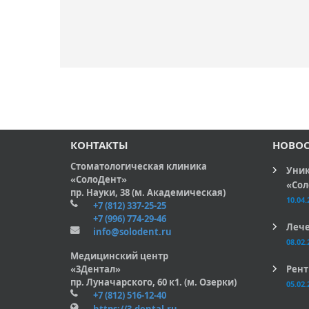
КОНТАКТЫ
НОВО
Стоматологическая клиника
Уник
«СолоДент»
«Сол
пр. Науки, 38 (м. Академическая)
10.04.
+7 (812) 337-25-25
+7 (996) 774-29-46
Лече
info@solodent.ru
08.02.
Медицинский центр
«3Дентал»
Рент
пр. Луначарского, 60 к1. (м. Озерки)
05.02.
+7 (812) 516-12-40