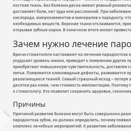
костная ткань. Без болезни десна имеют ровный розоваты
доставляет боли, нет зуда или расслоений. При заболев
кислорода, микроэлементов и минералов к пародонту, чт
необходимых веществ. Верхние ткани отслаиваются, прио
открывая зубные корни. В конечном итоге может привести
Зачем нужно лечение паро
Врачи-стоматологи настаивают на лечении пародонтоза не
ухудшает уровень жизни, приводит к появлению других 
приобретают повышенную чувствительность, доставляя с
питье. Появляются клиновидные дефекты, развивается п
разлагающихся тканей. Самый страшный исход – потеря з
десятки раз ниже, чем стоимость имплантации. Поэтому
к стоматологу. Это позволит сохранить здоровья, сэконом
Причины
Причиной развития болезни могут быть совершенно разн
пародонтоза зубов, он должен определить, почему появил
комплекс лечебных мероприятий. К развитию заболевани