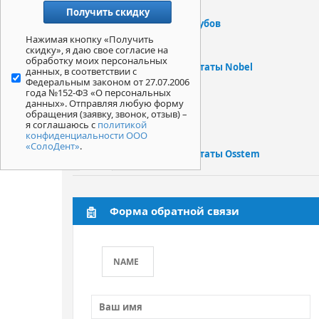
Имплантация зубов
Нажимая кнопку «Получить
скидку», я даю свое согласие на
обработку моих персональных
Зубные имплантаты Nobel
данных, в соответствии с
Федеральным законом от 27.07.2006
года №152-ФЗ «О персональных
данных». Отправляя любую форму
Акции
обращения (заявку, звонок, отзыв) –
я соглашаюсь с
политикой
конфиденциальности ООО
«СолоДент»
.
Зубные имплантаты Osstem
Форма обратной связи