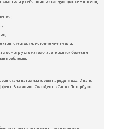
 вы заметили у себя один из следующих симптомов,
ления;
я;
ния;
ктов, стёртости, истончение эмали.
и осмотр у стоматолога, относятся болезни
ные проблемы.
орая стала катализатором пародонтоза. Иначе
фект. В клинике СолоДент в Санкт-Петербурге
юдать правила гигиены, раз в полгода