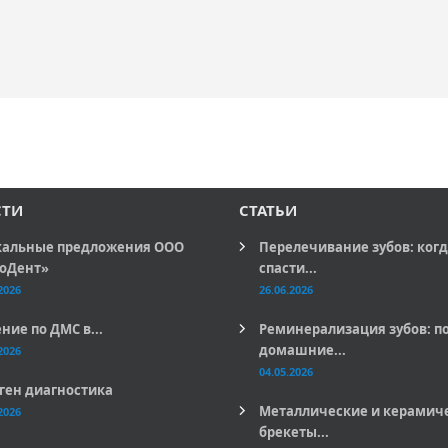
СТИ
СТАТЬИ
альные предложения ООО
Перелечивание зубов: ког
оДент»
спасти...
2026
26.06.2026
ние по ДМС в...
Реминерализация зубов: п
домашние...
2026
04.05.2026
ген диагностика
Металлические и керамич
2026
брекеты...