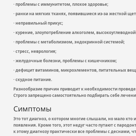
· проблемы с иммунитетом, плохое здоровье;
· ранки на мягких тканях, появившиеся из-за жесткой ще
· неправильный прикус;
· курение, злоупотребление алкоголем, высокоуглеводно
· проблемы с метаболизмом, эндокринной системой;
· стресс, неврология;
· желудочные болезни, проблемы с кишечником;
· дефицит витаминов, микроэлементов, питательных вещ
· скудное питание.
Разнообразие причин приводит к необходимости проведе
Строго запрещено самостоятельно подбирать себе лечени
Симптомы
Это тот диагноз, о котором многие слышали, но мало кто 
появления. Кроме того, этот недуг часто путают с пародо
к этому диагнозу практически все проблемы с деснами, ч