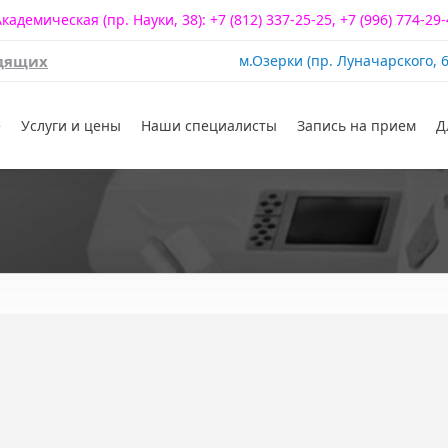
Академическая (пр. Науки, 38):
+7 (812) 337-25-25
,
+7 (996) 774-29
идящих
м.Озерки (пр. Луначарского, 6
super.3dental@yandex.ru
е
Услуги и цены
Наши специалисты
Запись на прием
Д