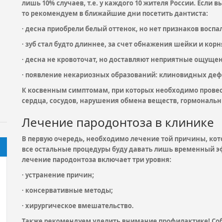
лишь 10% случаев, т.е. у каждого 10 жителя России. Если
то рекомендуем в ближайшие дни посетить дантиста:
· десна приобрели белый оттенок, но нет признаков воспа
· зуб стал будто длиннее, за счет обнажения шейки и корн
· десна не кровоточат, но доставляют неприятные ощуще
· появление некариозных образований: клиновидных дефе
К косвенным симптомам, при которых необходимо провест
сердца, сосудов, нарушения обмена веществ, гормональ
Лечение пародонтоза в клинике
В первую очередь, необходимо лечение той причины, кот
все остальные процедуры буду давать лишь временный эф
лечение пародонтоза включает три уровня:
· устранение причин;
· консервативные методы;
· хирургическое вмешательство.
Также рекомендуем уделить внимание профилактике! Собл