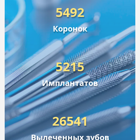
5492
Коронок
5215
Имплантатов
26541
Вылеченных зубов