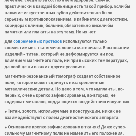
лечение, следить за состоянием здоровья. Сейчас
практически в каждой больнице есть такой прибор. Если бы
наличие искусственных зубов действительно было
серьезным противопоказанием, в кабинетах диагностики,
коридорах клиник, больниц обязательно висели бы
памятки или плакаты на эту тему. Но их нет.
Для
современных протезов
используются только
совместимые с тканями человека материалы. В основании
изделий – титан, который не деформируется ни под
влиянием магнитного поле, ни при высоких температурах,
да вообще ни в каких других условиях.
Магнитно-резонансный томограф создает собственное
поле, которое может сдвинуть незакрепленные
металлические детали. Но дело в том, что импланты, во-
первых, очень крепко зафиксированы, во-вторых, не
содержат металлов, поддающихся воздействию излучения.
● Титан, золото, используемые в конструкции, никак не
взаимодействуют с полем диагностического аппарата.
● Основание крепко зафиксировано в тканях! Даже супер-
сильному магнитному полю не изменить его положения.