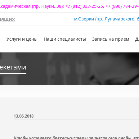
Академическая (пр. Науки, 38):
+7 (812) 337-25-25
,
+7 (996) 774-29
идящих
м.Озерки (пр. Луначарского, 6
super.3dental@yandex.ru
е
Услуги и цены
Наши специалисты
Запись на прием
Д
рекетами
13.06.2018
Чтобы установка брекет-системы принесла свои плоды, в