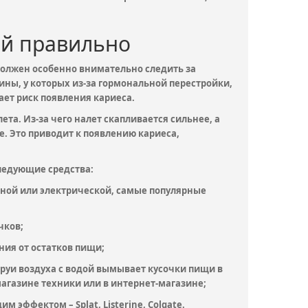
ой правильно
должен особенно внимательно следить за
ны, у которых из-за гормональной перестройки,
ает риск появления кариеса.
ета. Из-за чего налет скапливается сильнее, а
. Это приводит к появлению кариеса,
ледующие средства:
ычной или электрической, самые популярные
чков;
ния от остатков пищи;
труи воздуха с водой вымывает кусочки пищи в
магазине техники или в интернет-магазине;
эффектом – Splat, Listerine, Colgate.