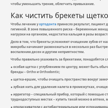
чтобы уменьшить трение, облегчить привыкание.
Как чистить брекеты щетк
Чтобы лечение у
ортодонта
принесло результат, пациент 
гигиеной. В зоне повышенного риска – беременные женщи
нагрузки на организм, недостатка кальция в разы возраст
Дело в том, что брекеты усложняют очищение зубов от нал
микробы начинают размножаться в несколько раз быстрее
воспалению десен и другим неприятностям.
Чтобы правильно ухаживать за брекетами, понадобятся с
● особая щетка с углублением по центру, может быть об
бренды – Ortho и Orthodontic;
● щетка-ершик, чтобы очищать пространство вокруг замо
● зубная нить для удаления налета в промежутках, очище
● ирригатор – специальный прибор, который с помощью с
труднодоступных местах – купить такой можно в аптеке, 
● ополаскиватели с антибактериальным или успокаивающим 